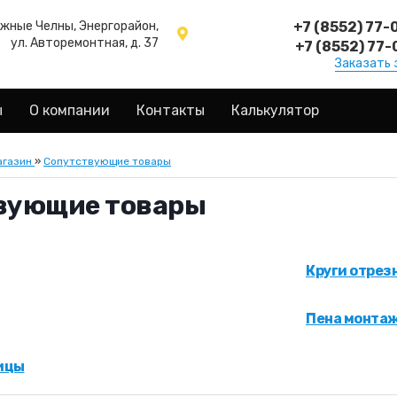
ежные Челны, Энергорайон,
+7 (8552) 77-
ул. Авторемонтная, д. 37
+7 (8552) 77-
Заказать 
ы
О компании
Контакты
Калькулятор
агазин
»
Сопутствующие товары
вующие товары
Круги отрез
Пена монта
ицы