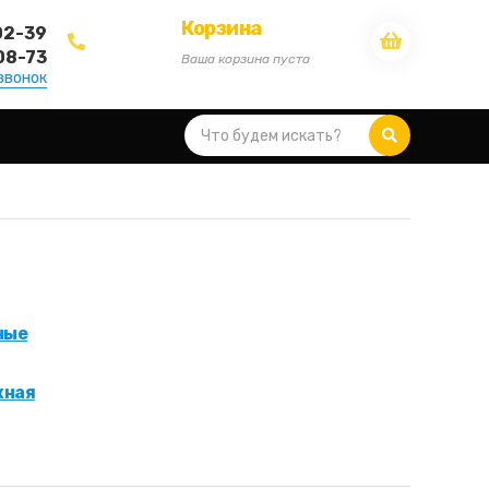
Корзина
02-39
08-73
Ваша корзина пуста
звонок
ные
жная