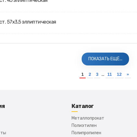
ст. 45 эллиптическая
ст. 57х3,5 эллиптическая
ПОКАЗАТЬ ЕЩЁ...
...
1
2
3
11
12
»
ия
Каталог
Металлопрокат
Полиэтилен
сты
Полипропилен