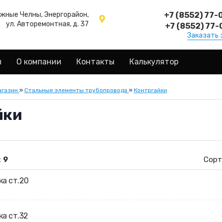
ежные Челны, Энергорайон,
+7 (8552) 77-
ул. Авторемонтная, д. 37
+7 (8552) 77-
Заказать 
ы
О компании
Контакты
Калькулятор
агазин
»
Стальные элементы трубопровода
»
Контргайки
йки
:
9
Сорт
ка ст.20
ка ст.32