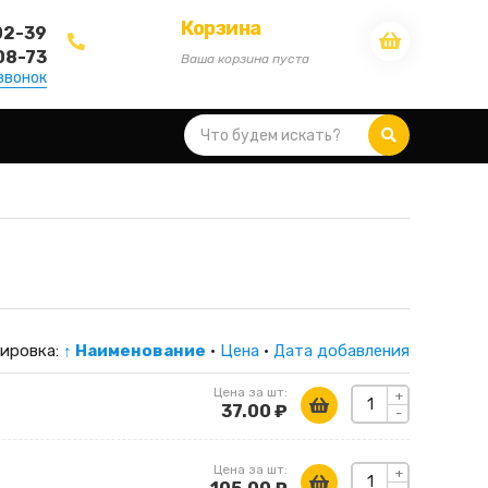
Корзина
02-39
08-73
Ваша корзина пуста
звонок
ировка:
↑ Наименование
·
Цена
·
Дата добавления
Цена за шт:
+
37.00 ₽
-
Цена за шт:
+