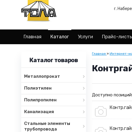
г. Набер
Главная
Каталог
Услуги
Прайс-лист
Главная
»
Интернет-м
Каталог товаров
Контрга
Металлопрокат
Полиэтилен
Доступно позиций
Полипропилен
Контр.гай
Канализация
Стальные элементы
Контр.гай
трубопровода