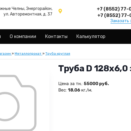
ежные Челны, Энергорайон,
+7 (8552) 77-
ул. Авторемонтная, д. 37
+7 (8552) 77-
Заказать 
ы
О компании
Контакты
Калькулятор
агазин
»
Металлопрокат
»
Труба круглая
Труба D 128х6,0 
Цена за тн.:
55000 руб.
Вес:
18.06
кг./м.