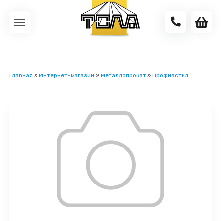
Главная
»
Интернет-магазин
»
Металлопрокат
»
Профнастил