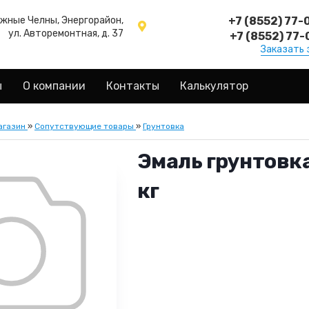
ежные Челны, Энергорайон,
+7 (8552) 77-
ул. Авторемонтная, д. 37
+7 (8552) 77-
Заказать 
ы
О компании
Контакты
Калькулятор
агазин
»
Сопутствующие товары
»
Грунтовка
Эмаль грунтовка
кг