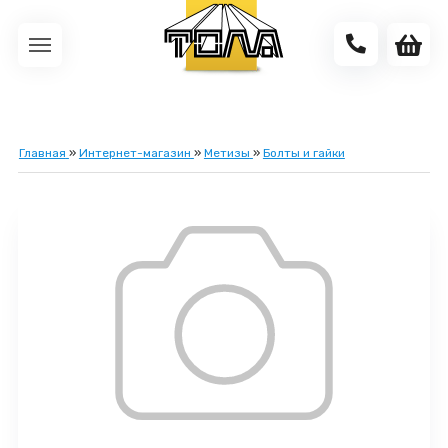
Главная
»
Интернет-магазин
»
Метизы
»
Болты и гайки