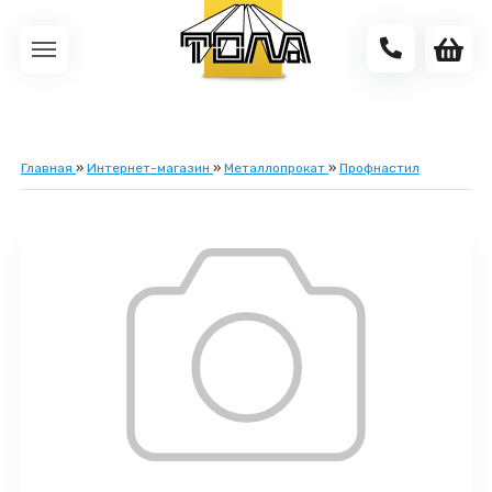
Главная
»
Интернет-магазин
»
Металлопрокат
»
Профнастил