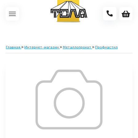
Главная
»
Интернет-магазин
»
Металлопрокат
»
Профнастил