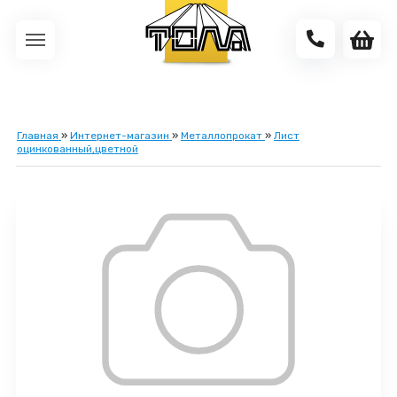
Главная
»
Интернет-магазин
»
Металлопрокат
»
Лист
оцинкованный,цветной