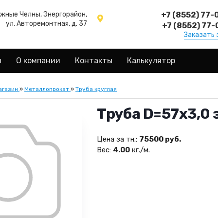
ежные Челны, Энергорайон,
+7 (8552) 77-
ул. Авторемонтная, д. 37
+7 (8552) 77-
Заказать 
ы
О компании
Контакты
Калькулятор
агазин
»
Металлопрокат
»
Труба круглая
Труба D=57х3,0 э
Цена за тн.:
75500 руб.
Вес:
4.00
кг./м.